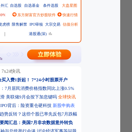
外汇
自选股
自选基金
条件选股
大盘星图
.69%
|
恒生指数
东方财富官方炒股软件
25668.03
↑137.75 ↑0.54%
快速行情
|
日经225
65606.71
↓-76.55 ↓-0.12%
|
龙虎榜
限售解禁
IPO审核
大宗交易
估值分析
港股通(深)
7x24快讯
金买入费1折起！
7*24小时股票开户
：7月居民消费价格指数同比上涨0.5%
滑 美联储9月会按下加息键吗
全球快讯
IPO背后：险资重仓硬科技
新股申购表
r趋势反转？这些个股已率先反包7月跌幅
要闻汇总：美国7月非农数据意外转负
袖与总统举行会谈 讨论经济军事等问题