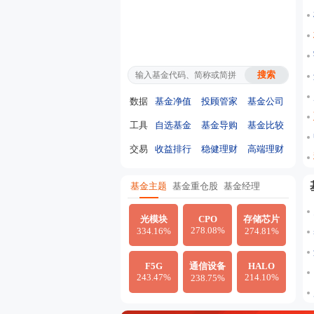
数据
基金净值
投顾管家
基金公司
工具
自选基金
基金导购
基金比较
交易
收益排行
稳健理财
高端理财
基金主题
基金重仓股
基金经理
光模块
CPO
存储芯片
278.08%
334.16%
274.81%
F5G
通信设备
HALO
243.47%
214.10%
238.75%