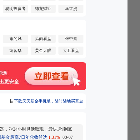
2万！杠杆ETF缘何突然走红 让韩国70万散
聪明投资者
德龙财经
马红漫
潭？
7% 金价为何突然上涨？背后两大推手
点：美股创新高后迎关键考验 7月通胀数
联储9月政策走向
月10日将开启网上、网下申购！这些公司
大变革 对普通投资者有何影响？
蕙的风
风雨看盘
张中秦
ac接入阿里千问AI！相关功能仅限中国大
黄智华
黄金天眼
大卫看盘
后修复 公私募如何看AI投资机会？
股！存储巨头高价定增价“火了” 为何会大幅溢
机构“盯”上1家公司！本周525家机构调研A
司
公司宣布收到美国关税退税
爆买1300亿元 伯克希尔罕见出手
向AIDC：AI大时代 电力成最大刚需？
下载天天基金手机版，随时随地买基金
、Meta！千亿私募巨头美股持仓曝光
进“返场”5年期大额存单：有人心动 有人
香”
“光” 定增募资不超10.21亿元
器，7×24小时灵活取现，最快1秒到账
间央视新闻联播要闻集锦
联基金最高7日年化收益达
1.31%
08-07