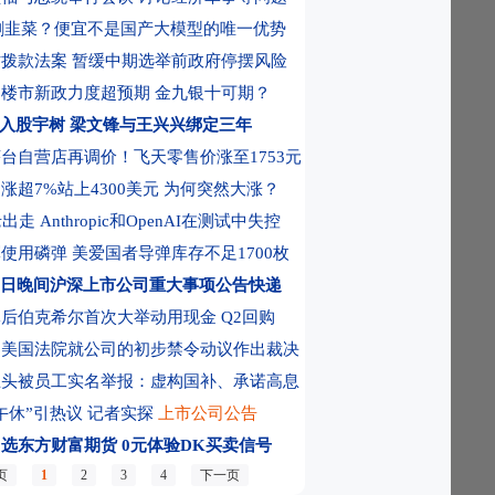
事目标
19:44
离境退税“2.0版”政策落地满月 广州入境消费持续升温
19:44
雷扎
eek割韭菜？便宜不是国产大模型的唯一优势
拨款法案 暂缓中期选举前政府停摆风险
楼市新政力度超预期 金九银十可期？
入股宇树 梁文锋与王兴兴绑定三年
台自营店再调价！飞天零售价涨至1753元
涨超7%站上4300美元 为何突然大涨？
出走 Anthropic和OpenAI在测试中失控
使用磷弹 美爱国者导弹库存不足1700枚
9日晚间沪深上市公司重大事项公告快递
后伯克希尔首次大举动用现金 Q2回购
：美国法院就公司的初步禁令动议作出裁决
巨头被员工实名举报：虚构国补、承诺高息
午休”引热议 记者实探
上市公司公告
，选东方财富期货
0元体验DK买卖信号
页
1
2
3
4
下一页
间上市公司利好消息一览(附名单)