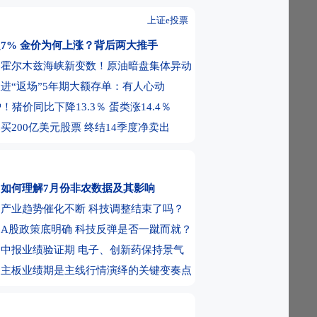
宁德时代重要锂矿复产迎关键期！
上证e投票
线图出炉！AI芯片龙头及PCB热股获加码
7% 金价为何上涨？背后两大推手
头遭大幅净偿还
境内ETF规模重回5万亿元大关
！霍尔木兹海峡新变数！原油暗盘集体异动
市：A股政策底明确 科技第二波何时来？
进“返场”5年期大额存单：有人心动
进入新阶段
炉！猪价同比下降13.3％ 蛋类涨14.4％
再看筹码结构对AI板块的影响
买200亿美元股票 终结14季度净卖出
大跌之后如何收复失地 三类典型案例
重大利好消息！
高价股中签率出炉
如何理解7月份非农数据及其影响
再议科技M顶 科技第二波何时来？
产业趋势催化不断 科技调整结束了吗？
：筹划发行H股股票并在港交所主板上市
A股政策底明确 科技反弹是否一蹴而就？
半年净利润同比下降12.16% 拟10派0.2
中报业绩验证期 电子、创新药保持景气
：控股股东拟变更为西藏地质矿产集团
：主板业绩期是主线行情演绎的关键变奏点
年营收大幅增长147.42% S5000智算集
模化销售
双创引领大盘反弹 进二不追高 退一逢低