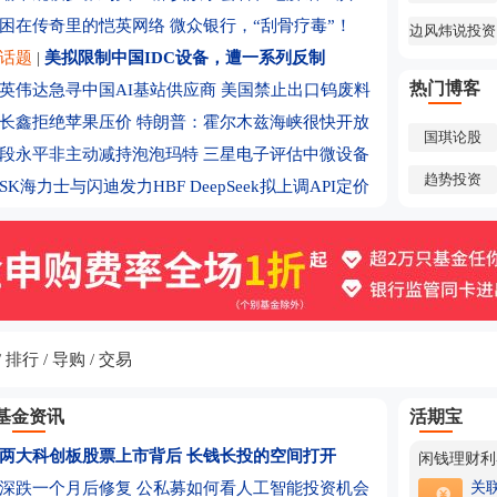
人均浮亏2
困在传奇里的恺英网络
微众银行，“刮骨疗毒”！
边风炜说投资
户深陷泥
一周大涨超
话题
|
美拟限制中国IDC设备，遭一系列反制
环球下周看
热门博客
英伟达急寻中国AI基站供应商
美国禁止出口钨废料
据或决定美
宇树科技8
长鑫拒绝苹果压价
特朗普：霍尔木兹海峡很快开放
受益
LOF市场
国琪论股
段永平非主动减持泡泡玛特
三星电子评估中微设备
苹果官宣M
趋势投资
SK海力士与闪迪发力HBF
DeepSeek拟上调API定价
陆地区
深跌一个月
560元/
价？
超150家
股上市公
多家上市
利好来袭！
16万亿砸
排行
导购
交易
清仓英伟达
基金资讯
活期宝
中小银行跟
觉得“不够
炬光科技拟追
两大科创板股票上市背后 长钱长投的空间打开
闲钱理财利
8月8日晚
深跌一个月后修复 公私募如何看人工智能投资机会
关