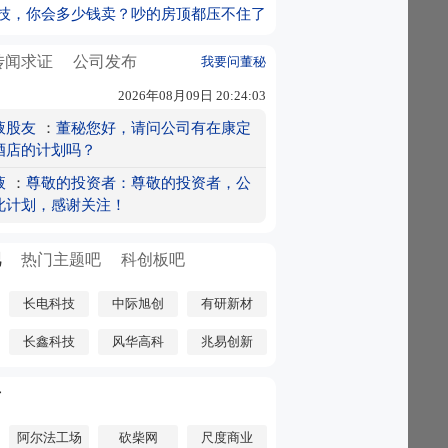
技，你会多少钱卖？吵的房顶都压不住了
paceX大消息
重磅选手+1！蓝思科技+中科慧灵要推出3
传闻求证
公司发布
我要问董秘
由度
r趋势反转？8月刚过一周 这些个股已率先
2026年08月09日 20:24:03
幅（附名单）
信心边际修复！险资下半年配置展望来了
液股友
：
董秘您好，请问公司有在康定
要排队数日？AWS整顿算力浪费 拟批量关停
酒店的计划吗？
器
宇树科技将打新 这些投资机会最靠谱
液
：
尊敬的投资者：尊敬的投资者，公
PO龙头 一周吸金60亿元 A股第一名
此计划，感谢关注！
100％ 这一行业 黄金窗口期来了
中一签能赚多少”冲上热搜！投资者“赛博
吧
热门主题吧
科创板吧
短期内市场或继续反弹 关注三条业绩主线
长电科技
中际旭创
有研新材
研股曝光 两股上榜！仕佳光子半年报业绩
弈升温！深挖A股自主可控“大矿主”（附
长鑫科技
风华高科
兆易创新
明天申购！机构扎堆调研人形机器人概念股
号
知不收霍尔木兹通行费 提出通航关键条件
见爆买200亿美元股票 终结14季度净卖出
阿尔法工场
砍柴网
尺度商业