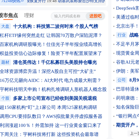
10日陆续恢复开行
7x24h快讯
>>
19:48
胡塞武装称袭击沙特支持的武装力量在摩卡地区的军
DeepS
股市焦点
理财
美通过临时
北京出手！
大盘
十大机构：科技第二波何时来
个股人气榜
行业
战略
杠杆ETF缘何突然走红 让韩国70万散户深陷泥潭？
不足半月茅
百家机构调研股曝光！仕佳光子半年报业绩高增长
现货黄金周
权益投资信心边际修复！险资下半年配置展望来了
谷歌AI元老
题材
清仓英伟达！千亿私募巨头美股持仓曝光
伊朗：美军
全球资源博弈升温！深挖A股自主可控“大矿主”
公司
8月
16万亿元砸向AIDC：AI大时代 电力成最大刚需？
巴菲特退休
宇树科技明天申购！机构扎堆调研人形机器人概念股
药明康德
个股
多家上市公司宣布已经收到美国关税退税
知名保险
超150家机构“盯”上1家公司 本周525家机构调研
“银行网点
调用CPU要排队数日？AWS拟批量关停虚拟服务器
期货开户
利润涨超100％！外需加持 这一行业黄金窗口来了
上一
8月9日晚
下周关注：宇树科技将打新 这些投资机会最靠谱