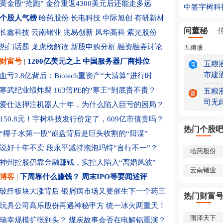
黄金股“抢跑” 金价重返4300美元后还能走多远
中签宇树科
马斯克宣布S
个股人气榜
哈药股份
长电科技
中际旭创
有研新材
灵巧手赛道
问董秘
长鑫科技
云南锗业
兆易创新
风华高科
紫光股份
7个关节自
超跌反弹o
热门话题
龙虎榜解读
新股申购分析
融资融券讨论
五粮液
反包7月跌
权益投资
财富号
|
1200亿美元之上 中国服务器厂商排位
五粮
调用CPU
市建
血亏2.8亿背后：Biotech重资产“大清算”进行时
虚拟服务
下周关注：
寒武纪业绩炸裂 163倍PE的“寒王”到底贵不贵？
五粮
2500亿C
司无
爱仕达押注机器人十年，为什么陷入巨亏的困局？
利润大涨超
150.8元！宇树科技发行价定了，609亿市值贵吗？
“宇树科技
热门个股
“椰子水第一股”崩盘背后是巨头收割的“阳谋”
许愿”
光大证券：
说好十年不卖 段永平减持泡泡玛特“言行不一”？
哈药股份
百家机构调
神州控股仍靠金融赚钱，实控人陷入“离婚风波”
高增长
全球资源博
云南锗业
博客
|
下周靠什么赚钱？
周末IPO等要闻述评
名单）
宇树科技
玻纤板块大涨背后
银屑病市场又要催生下一个药王
热门财富
美称伊朗告
玩具公司高乐股份再遇神秘甲方
统一冰火两重天！
伯克希尔罕
雨泽天下
瑞幸规模扩张到头？
煤炭故事会否在电解铝重演？