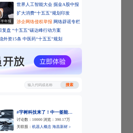
武装称袭击沙特阿美公司炼油厂
世界人工智能大会
掘金A股中报
略：A股市场的三个验证窗口
季
扩大消费“十五五”规划印发
平台减持巨人网络 套现5亿元用于归还银
济半年报
涉企网络侵权举报
网络辟谣专栏
 回应关闭胖东来生活广场店
日复盘
“十五五”碳达峰行动方案
策略：还需等待悲观持仓出清
稳外资15条
中医药“十五五”规划
日打新 注意四大事项
宇树！受益影子股名单来了
DMO赛道获机构扎堆调研 ESMO披露数
D进展被关注
！霍尔木兹海峡新变数！原油暗盘集体异动
千亿美元 中国创新药距离“全球大单品”还
如何理解7月非农数据及其影响
政策和产业趋势催化不断 科技中期调整结
A股政策底明确 科技反弹是否一蹴而就？
中报业绩验证期 电子、传媒、创新药、券
#宇树科技来了！中一签能赚多少？#
讨论数：
10000
浏览：
390.17
万
气
：业绩期是主线行情演绎的关键变奏点
关联股：
机器人概念
海昌新材
>
删除Apple智能接入阿里千问页面