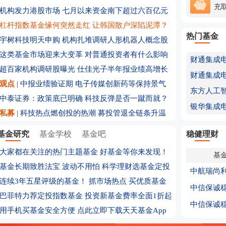
充
机构发力港股市场 七月以来资金南下超过六百亿元
杠杆指数基金缘何突然走红 让韩国散户深陷泥潭？
热门基金
宇树科技明天申购 机构扎堆调研人形机器人概念股
这类基金市场迎来大变革 对普通投资者有什么影响
超百家机构调研股曝光 仕佳光子半年报业绩高增长
观点
|
中报业绩验证期 电子传媒创新药等保持景气
中泰证券：政策底已明确 科技反弹是否一蹴而就？
银华集成
私募
|
科技热点燃创投的热潮 募投管退全链条升温
基金研究
基金学校
基金吧
稳健理财
大家都在关注的热门主题基金
好基金等你来发现！
基
基金长期致胜法宝 波动不用怕 科学理财选基金定投
中航瑞尚
连续3年五星评级的基金！
抓市场热点 买优质基金
中信保诚
巴菲特力荐定投指数基金
投资新基金费率全面1折起
中信保诚
用手机买基金安全方便 点此立即下载天天基金App