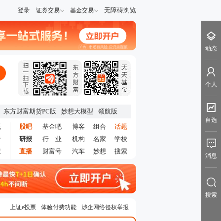
无障碍浏览
登录
证券交易
基金交易
动态
个人
东方财富期货PC版
妙想大模型
领航版
自选
托
股吧
基金吧
博客
组合
话题
告
研报
行 业
机构
名家
学校
查
直播
财富号
汽车
妙想
搜索
消息
搜索
上证e投票
体验付费功能
涉企网络侵权举报