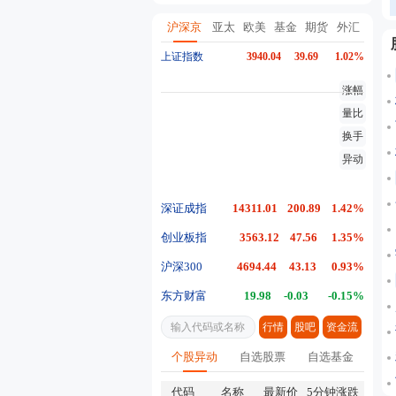
总对上海江西启动防汛防台风四级应急响应
20:02
杭深铁路、杭台高铁途经列车
沪深京
亚太
欧美
基金
期货
外汇
上证指数
3940.04
39.69
1.02%
涨幅
量比
换手
异动
深证成指
14311.01
200.89
1.42%
创业板指
3563.12
47.56
1.35%
沪深300
4694.44
43.13
0.93%
东方财富
19.98
-0.03
-0.15%
行情
股吧
资金流
个股异动
自选股票
自选基金
代码
名称
最新价
5分钟涨跌