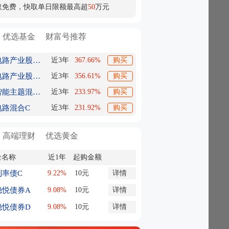
取免费，快取单日限额最高超
50
万元
优选基金
财富号推荐
财通集成电路产业股票A
近3年
367.66%
购买
财通集成电路产业股票C
近3年
356.61%
购买
东方人工智能主题混合C
近3年
233.97%
购买
电路混合C
近3年
231.92%
购买
高端理财
优选黄金
金名称
近1年
起购金额
利率债C
9.22%
10元
详情
稳悦债券A
9.08%
10元
详情
稳悦债券D
9.08%
10元
详情