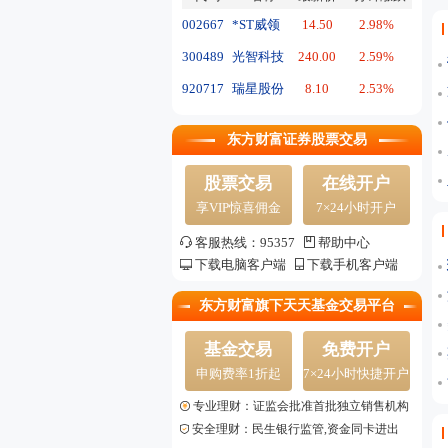
002667
*ST威领
14.50
2.98%
300489
光智科技
240.00
2.59%
920717
瑞星股份
8.10
2.53%
东方财富证券股票交易
股票交易
在线开户
享VIP惊喜佣金
7×24小时开户
客服热线：95357
帮助中心
下载电脑客户端
下载手机客户端
东方财富旗下天天基金交易平台
基金交易
免费开户
申购费率1折起
7×24小时快捷开户
专业理财：证监会批准首批独立销售机构
安全理财：民生银行监管,资金同卡进出