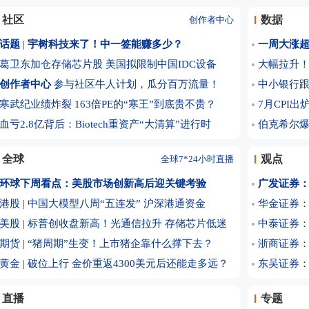
停产1年 
社区
数据
创作者中心
融资调仓路
话题
|
宇树科技来了！中一签能赚多少？
一周大涨超
光模块龙
全面反弹！
葛卫东加仓存储芯片股
美国拟限制中国IDC设备
大幅拉升
十大机构论
创作者中心
参与社区牛人计划，瓜分百万流量！
中小银行跟
A股下周将
寒武纪业绩炸裂 163倍PE的“寒王”到底贵不贵？
7月CPI出
广发策略：
血亏2.8亿背后：Biotech重资产“大清算”进行时
伯克希尔爆
兴证策略：
药明康德
全球
观点
全球7*24小时直播
年内第一
环球下周看点：美股市场创新高后迎关键考验
广发证券：
国信策略：
港股
|
中国大模型八周“五连发”
沪深港通资金
华金证券：
摩尔线程
美股
|
标普创收盘新高！光通信拉升 存储芯片低迷
中泰证券：
拓维信息：上
期货
|
“猪周期”生变！上市猪企靠什么撑下去？
浙商证券：
5元
高争民爆
黄金
|
破位上行 金价重返4300美元后还能走多远？
东吴证券
摩尔线程上半
群实现规
浙商策略：
直播
专题