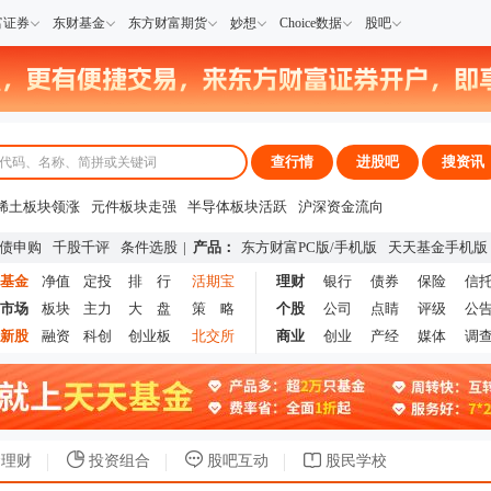
富证券
东财基金
东方财富期货
妙想
Choice数据
股吧
查行情
进股吧
搜资讯
稀土板块领涨
元件板块走强
半导体板块活跃
沪深资金流向
A股估值分析全览
重要机构持股数据
机构调研数据一览
主力最新动向
债申购
千股千评
条件选股
|
产品：
东方财富PC版
/
手机版
天天基金手机版
上市公司限售股解禁一览
昨日涨停
基金
净值
定投
排 行
活期宝
理财
银行
债券
保险
信
市场
板块
主力
大 盘
策 略
个股
公司
点睛
评级
公
新股
融资
科创
创业板
北交所
商业
创业
产经
媒体
调
理财
投资组合
股吧互动
股民学校