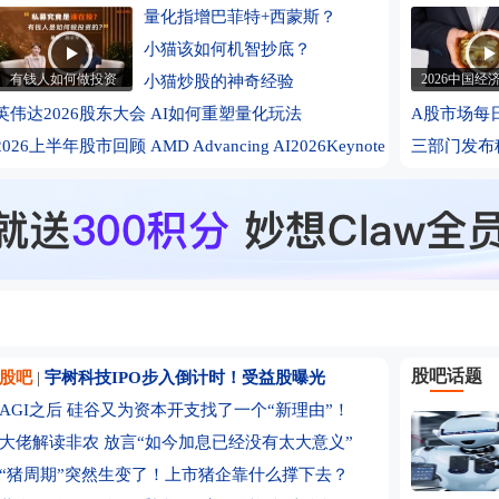
配
也门胡塞
量化指增巴菲特+西蒙斯？
中国银河策
小猫该如何机智抄底？
史玉柱实控
有钱人如何做投资
2026中国经
小猫炒股的神奇经验
行贷款
于东来发文
英伟达2026股东大会
AI如何重塑量化玩法
A股市场每
申万宏源
2026上半年股市回顾
AMD Advancing AI2026Keynote
三部门发布
宇树科技明
明天打新
创新药、C
据、海外B
大幅拉升
BD交易破
有多远？
广发证券：
华金证券：
股吧话题
股吧
|
宇树科技IPO步入倒计时！受益股曝光
束了吗？
中泰证券：
AGI之后 硅谷又为资本开支找了一个“新理由”！
浙商证券：
大佬解读非农 放言“如今加息已经没有太大意义”
商保持景
东吴证券
“猪周期”突然生变了！上市猪企靠什么撑下去？
苹果官网已