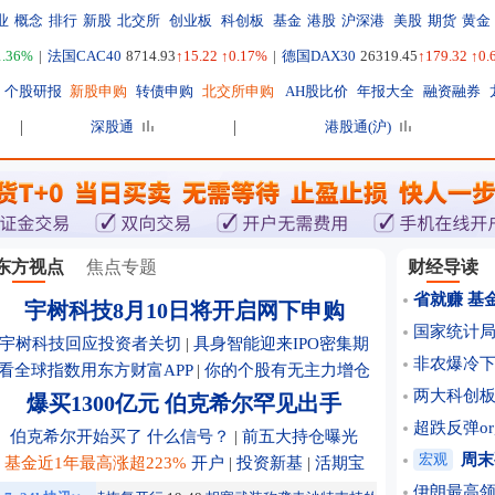
业
概念
排行
新股
北交所
创业板
科创板
基金
港股
沪深港
美股
期货
黄金
1.36%
|
法国CAC40
8714.93
↑15.22 ↑0.17%
|
德国DAX30
26319.45
↑179.32 ↑0
个股研报
新股申购
转债申购
北交所申购
AH股比价
年报大全
融资融券
深股通
港股通(沪)
东方视点
焦点专题
财经导读
省就赚 基
宇树科技8月10日将开启网下申购
国家统计局
宇树科技回应投资者关切
|
具身智能迎来IPO密集期
非农爆冷下
看全球指数用东方财富APP
|
你的个股有无主力增仓
两大科创板
爆买1300亿元 伯克希尔罕见出手
超跌反弹o
伯克希尔开始买了 什么信号？
|
前五大持仓曝光
宏观
周末
基金近1年最高涨超223%
开户
|
投资新基
|
活期宝
伊朗最高领