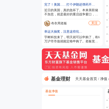
完了！美国……打个伊朗还弹药不足……40万亿美元美债拿什么还？
近日的美国，真的急坏了。本来美联储
不加息，就是最好的重启战争窗口，结
果美军告诉特朗普：美军弹药不足。且
无法补充，因为关键矿产美国没有……
关注
布衣周老板
特朗普对此很愤怒，称“弹药不足”让美
国显得软弱，急需关键矿产补充武器库
幸运大抽奖，注意这些坑…
存……问题，相关矿产东大出口有严格
宇树科技来了，明天就可以申购了，有6
限制。这下玩大了，美国。 这两天，特
万沪市市值就能定格申购了。老板觉得
朗普天天对外放话说伊朗会放开海峡，
中一签大概率能赚15-20个，乐观点能到
结果伊朗说，这几天的谈判跟美国无
25个，到30个有点难。 毕竟，赚20个左
关，想海峡开放，需要美国满足伊朗条
右，已经是很肉的签了。 但宇树科技的
件……这跟李自成向崇祯...
盘子小，本次网上初始发行仅647万股，
按500股一签计算，约1.29万个签号可供
分配。 在具备科创板打新资格数量庞大
的投资者体量下，机构预计中签率仅在
0.02–0.05%之间。 中签的概率比较低，
基金理财
能中的话肯定比长...
天天基金首页
净值
基金净值