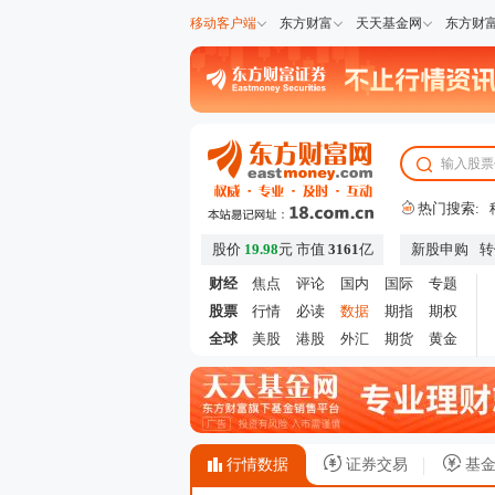
移动客户端
东方财富
天天基金网
东方财
热门搜索:
股价
19.98
元
市值
3161
亿
新股申购
转
财经
焦点
评论
国内
国际
专题
股票
行情
必读
数据
期指
期权
全球
美股
港股
外汇
期货
黄金
行情数据
证券交易
基金