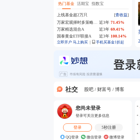
热门基金
活期宝
指数宝
上线基金超2万只
[
查收益
]
万家宏观择时多策略混合A
近3年
71.45%
万家精选混合A
近3年
69.41%
国泰黄金ETF联接A
近3年
100.14%
立即开户
马上购买
|
手机买基金1折起
社交
股吧
财富号
博客
您尚未登录
登录可关注更多信息
登录
5秒注册
QQ登录
微信登录
微博登录